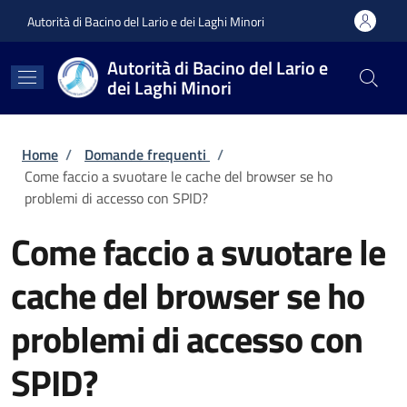
Salta al contenuto principale
Skip to footer content
Autorità di Bacino del Lario e dei Laghi Minori
Autorità di Bacino del Lario e
dei Laghi Minori
Briciole di pane
Home
/
Domande frequenti
/
Come faccio a svuotare le cache del browser se ho
problemi di accesso con SPID?
Come faccio a svuotare le
cache del browser se ho
problemi di accesso con
SPID?