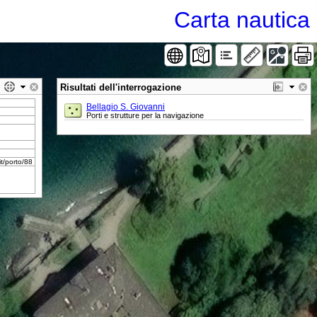
Carta nautica
Risultati dell'interrogazione
Bellagio S. Giovanni
Porti e strutture per la navigazione
it/porto/88