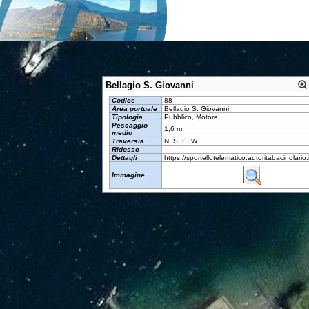
Bellagio S. Giovanni
Codice
88
Area portuale
Bellagio S. Giovanni
Tipologia
Pubblico, Motore
Pescaggio
1,6 m
medio
Traversia
N, S, E, W
Ridosso
-
Dettagli
https://sportellotelematico.autoritabacinolario.
Immagine