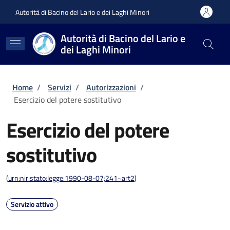
Salta al contenuto principale
Skip to footer content
Autorità di Bacino del Lario e dei Laghi Minori
Autorità di Bacino del Lario e
dei Laghi Minori
Briciole di pane
Home
/
Servizi
/
Autorizzazioni
/
Esercizio del potere sostitutivo
Esercizio del potere
sostitutivo
(
urn:nir:stato:legge:1990-08-07;241~art2
)
Servizio attivo