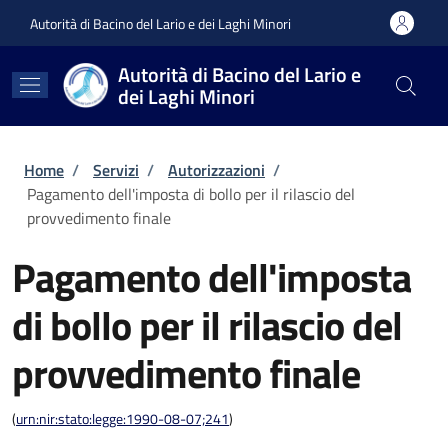
Salta al contenuto principale
Skip to footer content
Autorità di Bacino del Lario e dei Laghi Minori
Autorità di Bacino del Lario e
dei Laghi Minori
Briciole di pane
Home
/
Servizi
/
Autorizzazioni
/
Pagamento dell'imposta di bollo per il rilascio del
provvedimento finale
Pagamento dell'imposta
di bollo per il rilascio del
provvedimento finale
(
urn:nir:stato:legge:1990-08-07;241
)