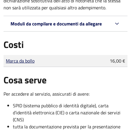
dichiarazione sostitutiva dell’atto di notorietà che la stessa
non sarà utilizzata per qualsiasi altro adempimento.
Moduli da compilare e documenti da allegare
Costi
Tipo di pagamento
Importo
Marca da bollo
16,00 €
Cosa serve
Per accedere al servizio, assicurati di avere:
SPID (sistema pubblico di identità digitale), carta
d’identità elettronica (CIE) o carta nazionale dei servizi
(CNS)
tutta la documentazione prevista per la presentazione