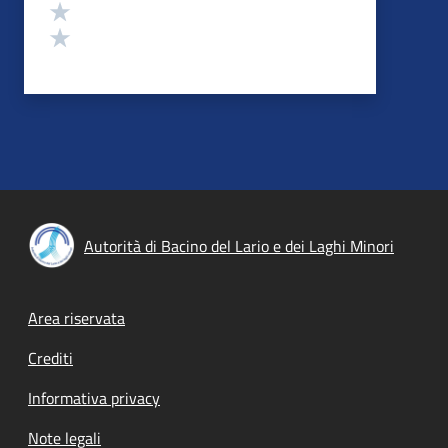
Valuta 2 stelle su 5
Valuta 1 stelle su 5
Autorità di Bacino del Lario e dei Laghi Minori
Footer menu
Area riservata
Crediti
Informativa privacy
Note legali