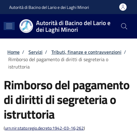
Salta al contenuto principale
Skip to footer content
Autorità di Bacino del Lario e dei Laghi Minori
Autorità di Bacino del Lario e
dei Laghi Minori
Briciole di pane
Home
/
Servizi
/
Tributi, finanze e contravvenzioni
/
Rimborso del pagamento di diritti di segreteria o
istruttoria
Rimborso del pagamento
di diritti di segreteria o
istruttoria
(
urn:nir:stato:regio.decreto:1942-03-16;262
)