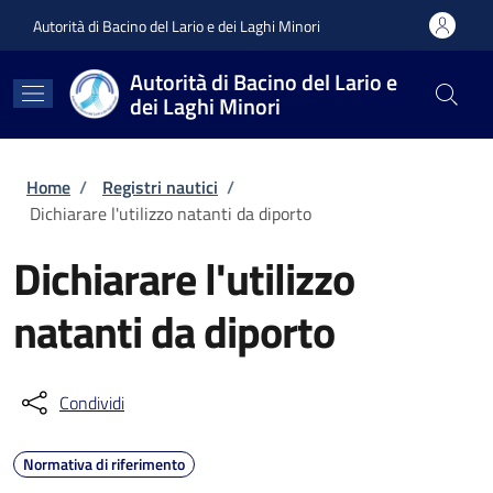
Salta al contenuto principale
Skip to footer content
Autorità di Bacino del Lario e dei Laghi Minori
Autorità di Bacino del Lario e
dei Laghi Minori
Briciole di pane
Home
/
Registri nautici
/
Dichiarare l'utilizzo natanti da diporto
Dichiarare l'utilizzo
natanti da diporto
Condividi
Normativa di riferimento