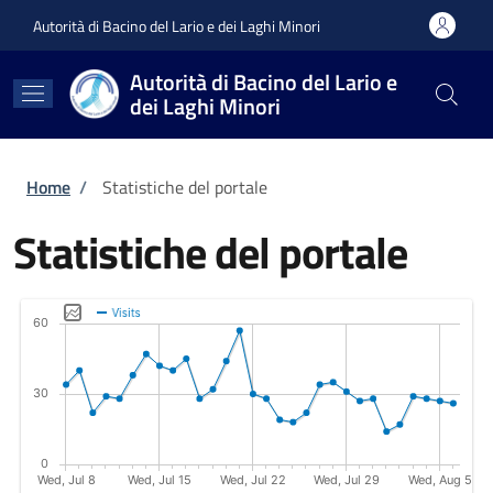
Salta al contenuto principale
Skip to footer content
Autorità di Bacino del Lario e dei Laghi Minori
Autorità di Bacino del Lario e
dei Laghi Minori
Briciole di pane
Home
/
Statistiche del portale
Statistiche del portale