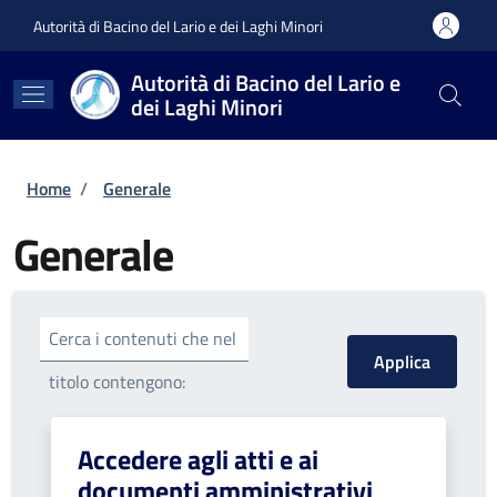
Salta al contenuto principale
Skip to footer content
Autorità di Bacino del Lario e dei Laghi Minori
Autorità di Bacino del Lario e
dei Laghi Minori
Briciole di pane
Home
/
Generale
Generale
Cerca i contenuti che nel
titolo contengono:
Accedere agli atti e ai
documenti amministrativi