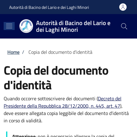
Salta al contenuto principale
Skip to footer content
Autorità di Bacino del Lario e dei Laghi Minori
Autorità di Bacino del Lario e
dei Laghi Minori
Briciole di pane
Home
/
Copia del documento d'identità
Copia del documento
d'identità
Quando occorre sottoscrivere dei documenti (
Decreto del
Presidente della Repubblica 28/12/2000, n. 445, art. 47
),
deve essere allegata copia leggibile del documento d'identità
in corso di validità.
Attenzione
: non è necessario allegare la copia del