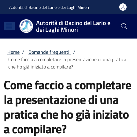
Salta al contenuto principale
Skip to footer content
Autorità di Bacino del Lario e dei Laghi Minori
Autorità di Bacino del Lario e
dei Laghi Minori
Briciole di pane
Home
/
Domande frequenti
/
Come faccio a completare la presentazione di una pratica
che ho già iniziato a compilare?
Come faccio a completare
la presentazione di una
pratica che ho già iniziato
a compilare?