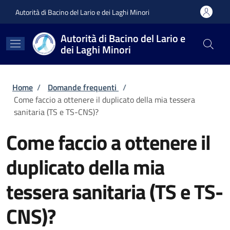
Salta al contenuto principale
Skip to footer content
Autorità di Bacino del Lario e dei Laghi Minori
Autorità di Bacino del Lario e
dei Laghi Minori
Briciole di pane
Home
/
Domande frequenti
/
Come faccio a ottenere il duplicato della mia tessera
sanitaria (TS e TS-CNS)?
Come faccio a ottenere il
duplicato della mia
tessera sanitaria (TS e TS-
CNS)?