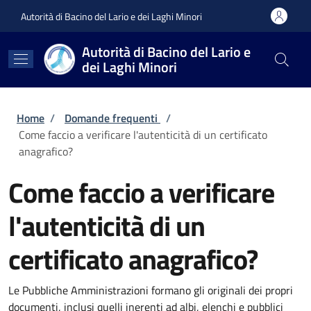
Salta al contenuto principale
Skip to footer content
Autorità di Bacino del Lario e dei Laghi Minori
Autorità di Bacino del Lario e
dei Laghi Minori
Briciole di pane
Home
/
Domande frequenti
/
Come faccio a verificare l'autenticità di un certificato
anagrafico?
Come faccio a verificare
l'autenticità di un
certificato anagrafico?
Le Pubbliche Amministrazioni formano gli originali dei propri
documenti, inclusi quelli inerenti ad albi, elenchi e pubblici