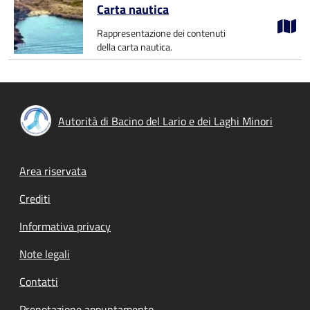
Carta nautica
Rappresentazione dei contenuti
della carta nautica.
Autorità di Bacino del Lario e dei Laghi Minori
Footer menu
Area riservata
Crediti
Informativa privacy
Note legali
Contatti
Prenotazione appuntamento