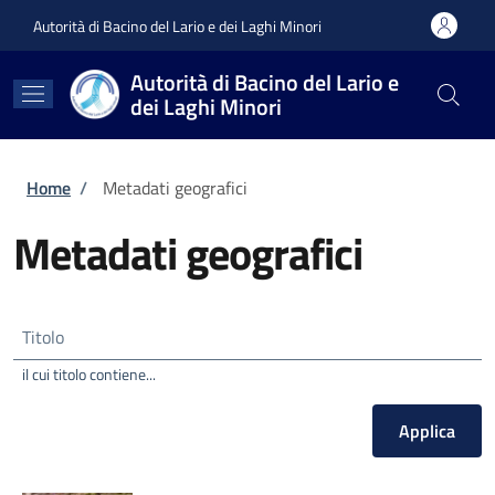
Salta al contenuto principale
Skip to footer content
Autorità di Bacino del Lario e dei Laghi Minori
Autorità di Bacino del Lario e
dei Laghi Minori
Briciole di pane
Home
/
Metadati geografici
Metadati geografici
Titolo
il cui titolo contiene...