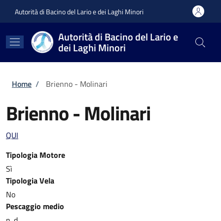
Salta al contenuto principale
Skip to footer content
Autorità di Bacino del Lario e dei Laghi Minori
Autorità di Bacino del Lario e
dei Laghi Minori
Briciole di pane
Home
/
Brienno - Molinari
Brienno - Molinari
QUI
Tipologia Motore
Sì
Tipologia Vela
No
Pescaggio medio
n. d.