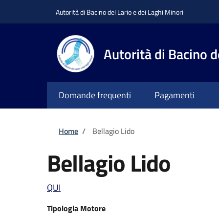
Salta al contenuto principale
Skip to footer content
Autorità di Bacino del Lario e dei Laghi Minori
Autorità di Bacino d
Domande frequenti
Pagamenti
Briciole di pane
Home
/
Bellagio Lido
Bellagio Lido
QUI
Tipologia Motore