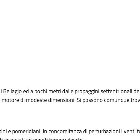
di Bellagio ed a pochi metri dalle propaggini settentrionali degl
e a motore di modeste dimensioni. Si possono comunque trov
ni e pomeridiani. In concomitanza di perturbazioni i venti ter
ti associati ad eventi temporaleschi.