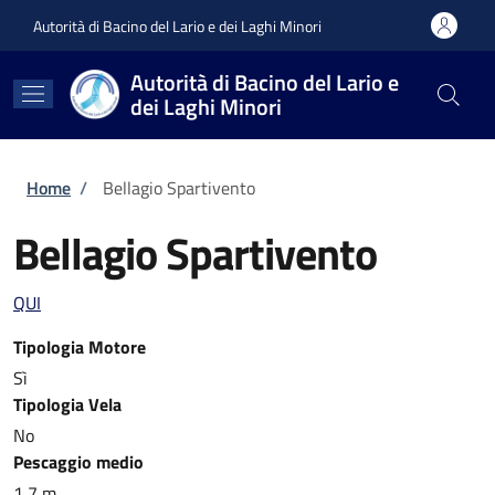
Salta al contenuto principale
Skip to footer content
Autorità di Bacino del Lario e dei Laghi Minori
Autorità di Bacino del Lario e
dei Laghi Minori
Briciole di pane
Home
/
Bellagio Spartivento
Bellagio Spartivento
QUI
Tipologia Motore
Sì
Tipologia Vela
No
Pescaggio medio
1,7 m