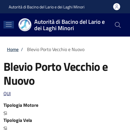
Salta al contenuto principale
Skip to footer content
Autorità di Bacino del Lario e dei Laghi Minori
Autorità di Bacino del Lario e
dei Laghi Minori
Briciole di pane
Home
/
Blevio Porto Vecchio e Nuovo
Blevio Porto Vecchio e
Nuovo
QUI
Tipologia Motore
Sì
Tipologia Vela
Sì