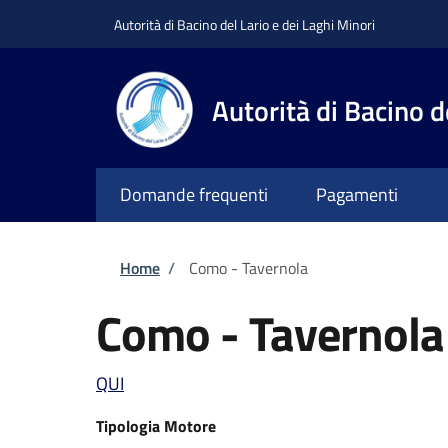
Salta al contenuto principale
Skip to footer content
Autorità di Bacino del Lario e dei Laghi Minori
Autorità di Bacino d
Domande frequenti
Pagamenti
Briciole di pane
Home
/
Como - Tavernola
Como - Tavernola
QUI
Tipologia Motore