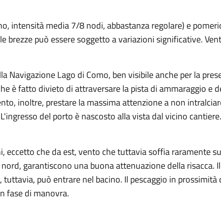
no, intensità media 7/8 nodi, abbastanza regolare) e pomeridi
elle brezze può essere soggetto a variazioni significative. Ve
lla Navigazione Lago di Como, ben visibile anche per la prese
he è fatto divieto di attraversare la pista di ammaraggio e de
nto, inoltre, prestare la massima attenzione a non intralciar
 L'ingresso del porto è nascosto alla vista dal vicino cantiere
oni, eccetto che da est, vento che tuttavia soffia raramente s
a nord, garantiscono una buona attenuazione della risacca. 
, tuttavia, può entrare nel bacino. Il pescaggio in prossimità 
in fase di manovra.