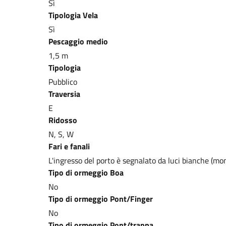
Sì
Tipologia Vela
Sì
Pescaggio medio
1,5 m
Tipologia
Pubblico
Traversia
E
Ridosso
N, S, W
Fari e fanali
L'ingresso del porto è segnalato da luci bianche (
Tipo di ormeggio Boa
No
Tipo di ormeggio Pont/Finger
No
Tipo di ormeggio Pont/trappa