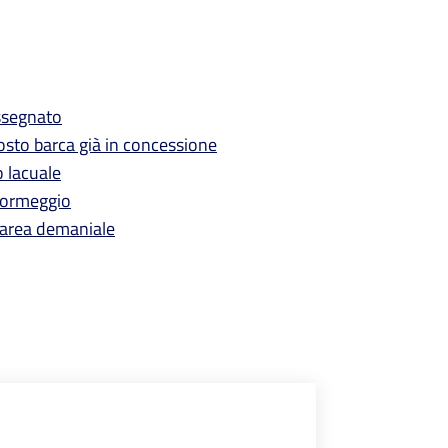
ssegnato
osto barca già in concessione
o lacuale
d’ormeggio
 area demaniale