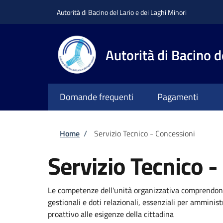
Salta al contenuto principale
Skip to footer content
Autorità di Bacino del Lario e dei Laghi Minori
Autorità di Bacino d
Domande frequenti
Pagamenti
Briciole di pane
Home
/
Servizio Tecnico - Concessioni
Servizio Tecnico 
Le competenze dell'unità organizzativa comprendono
gestionali e doti relazionali, essenziali per amminis
proattivo alle esigenze della cittadina