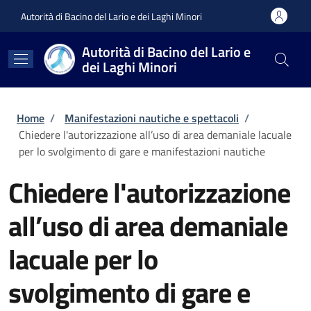
Salta al contenuto principale
Skip to footer content
Autorità di Bacino del Lario e dei Laghi Minori
Autorità di Bacino del Lario e
dei Laghi Minori
Briciole di pane
Home
/
Manifestazioni nautiche e spettacoli
/
Chiedere l'autorizzazione all’uso di area demaniale lacuale
per lo svolgimento di gare e manifestazioni nautiche
Chiedere l'autorizzazione
all’uso di area demaniale
lacuale per lo
svolgimento di gare e