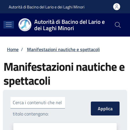
Salta al contenuto principale
Skip to footer content
Autorità di Bacino del Lario e dei Laghi Minori
Autorità di Bacino del Lario e
dei Laghi Minori
Briciole di pane
Home
/
Manifestazioni nautiche e spettacoli
Manifestazioni nautiche e
spettacoli
Cerca i contenuti che nel
titolo contengono: