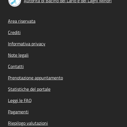
Autorità di Bacino del Lario e dei Laghi Minori
Footer menu
Area riservata
Crediti
Informativa privacy
Note legali
Contatti
Prenotazione appuntamento
Statistiche del portale
Leggi le FAQ
Pagamenti
Riepilogo valutazioni