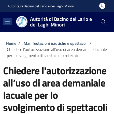
Salta al contenuto principale
Skip to footer content
Autorità di Bacino del Lario e dei Laghi Minori
Autorità di Bacino del Lario e
dei Laghi Minori
Briciole di pane
Home
/
Manifestazioni nautiche e spettacoli
/
Chiedere l'autorizzazione all’uso di area demaniale lacuale
per lo svolgimento di spettacoli pirotecnici
Chiedere l'autorizzazione
all’uso di area demaniale
lacuale per lo
svolgimento di spettacoli