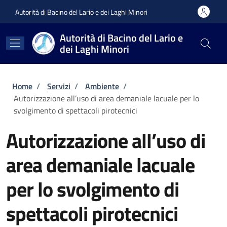
Salta al contenuto principale
Skip to footer content
Autorità di Bacino del Lario e dei Laghi Minori
Autorità di Bacino del Lario e
dei Laghi Minori
Briciole di pane
Home
/
Servizi
/
Ambiente
/
Autorizzazione all’uso di area demaniale lacuale per lo
svolgimento di spettacoli pirotecnici
Autorizzazione all’uso di
area demaniale lacuale
per lo svolgimento di
spettacoli pirotecnici