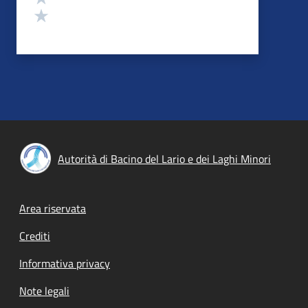
Valuta 1 stelle su 5
Autorità di Bacino del Lario e dei Laghi Minori
Footer menu
Area riservata
Crediti
Informativa privacy
Note legali