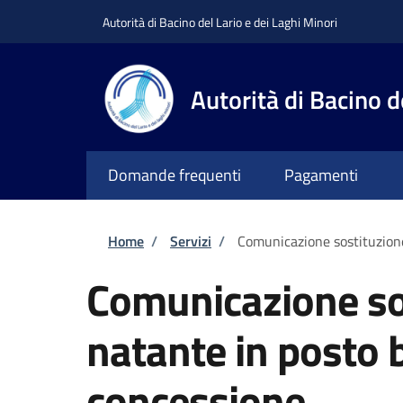
Salta al contenuto principale
Skip to footer content
Autorità di Bacino del Lario e dei Laghi Minori
Autorità di Bacino d
Domande frequenti
Pagamenti
Briciole di pane
Home
/
Servizi
/
Comunicazione sostituzione
Comunicazione so
natante in posto b
concessione