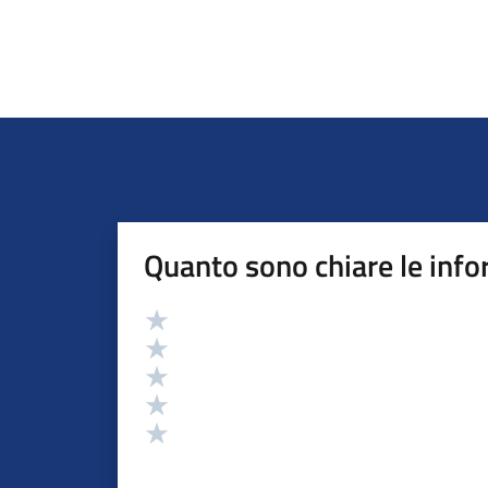
Quanto sono chiare le info
Valutazione
Valuta 5 stelle su 5
Valuta 4 stelle su 5
Valuta 3 stelle su 5
Valuta 2 stelle su 5
Valuta 1 stelle su 5