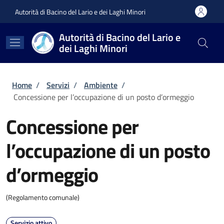
Salta al contenuto principale
Skip to footer content
Autorità di Bacino del Lario e dei Laghi Minori
Autorità di Bacino del Lario e
dei Laghi Minori
Briciole di pane
Home
/
Servizi
/
Ambiente
/
Concessione per l’occupazione di un posto d’ormeggio
Concessione per
l’occupazione di un posto
d’ormeggio
(Regolamento comunale)
Servizio attivo