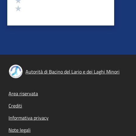
Valuta 1 stelle su 5
Autorità di Bacino del Lario e dei Laghi Minori
Footer menu
Area riservata
Crediti
Informativa privacy
Note legali