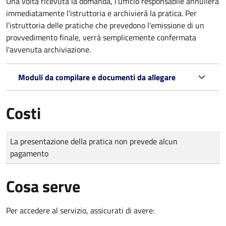
Una volta ricevuta la domanda, l'ufficio responsabile annullerà
immediatamente l'istruttoria e archivierà la pratica. Per
l’istruttoria delle pratiche che prevedono l'emissione di un
provvedimento finale, verrà semplicemente confermata
l'avvenuta archiviazione.
Moduli da compilare e documenti da allegare
Costi
Tipo di pagamento
Importo
La presentazione della pratica non prevede alcun
pagamento
Cosa serve
Per accedere al servizio, assicurati di avere: