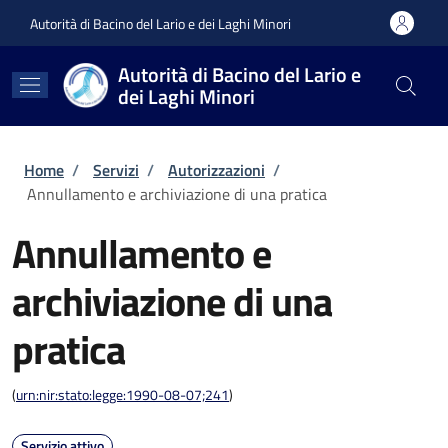
Salta al contenuto principale
Skip to footer content
Autorità di Bacino del Lario e dei Laghi Minori
Autorità di Bacino del Lario e
dei Laghi Minori
Briciole di pane
Home
/
Servizi
/
Autorizzazioni
/
Annullamento e archiviazione di una pratica
Annullamento e
archiviazione di una
pratica
(
urn:nir:stato:legge:1990-08-07;241
)
Servizio attivo