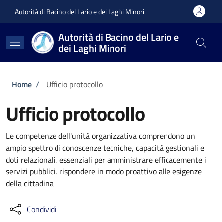
Salta al contenuto principale
Skip to footer content
Autorità di Bacino del Lario e dei Laghi Minori
Autorità di Bacino del Lario e
dei Laghi Minori
Briciole di pane
Home
/
Ufficio protocollo
Ufficio protocollo
Le competenze dell'unità organizzativa comprendono un
ampio spettro di conoscenze tecniche, capacità gestionali e
doti relazionali, essenziali per amministrare efficacemente i
servizi pubblici, rispondere in modo proattivo alle esigenze
della cittadina
Condividi