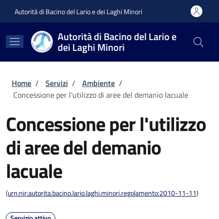
Salta al contenuto principale
Skip to footer content
Autorità di Bacino del Lario e dei Laghi Minori
Autorità di Bacino del Lario e
dei Laghi Minori
Briciole di pane
Home
/
Servizi
/
Ambiente
/
Concessione per l'utilizzo di aree del demanio lacuale
Concessione per l'utilizzo
di aree del demanio
lacuale
(
urn:nir:autorita.bacino.lario.laghi.minori.regolamento:2010-11-11
)
Servizio attivo