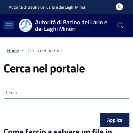
Salta al contenuto principale
Skip to footer content
Autorità di Bacino del Lario e dei Laghi Minori
Autorità di Bacino del Lario e
dei Laghi Minori
Briciole di pane
Home
/
Cerca nel portale
Cerca nel portale
Cerca
Come faccio a salvare un file in